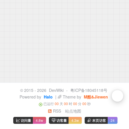
© 2015 - 2026
DevWiki
-
粤ICP备18045118号
Powered by
Halo
| 🌈 Theme by
M酷&Jiewen
已运行
00
天
00
时
00
分
00
秒
RSS
站点地图
访问量
4.8w
访客量
4.3w
本页访客
24