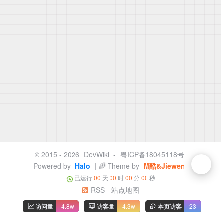
© 2015 - 2026
DevWiki
-
粤ICP备18045118号
Powered by
Halo
| 🌈 Theme by
M酷&Jiewen
已运行
00
天
00
时
00
分
00
秒
RSS
站点地图
访问量
4.8w
访客量
4.3w
本页访客
23