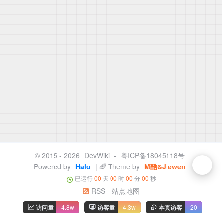
© 2015 - 2026
DevWiki
-
粤ICP备18045118号
Powered by
Halo
| 🌈 Theme by
M酷&Jiewen
已运行
00
天
00
时
00
分
00
秒
RSS
站点地图
访问量
4.8w
访客量
4.3w
本页访客
20