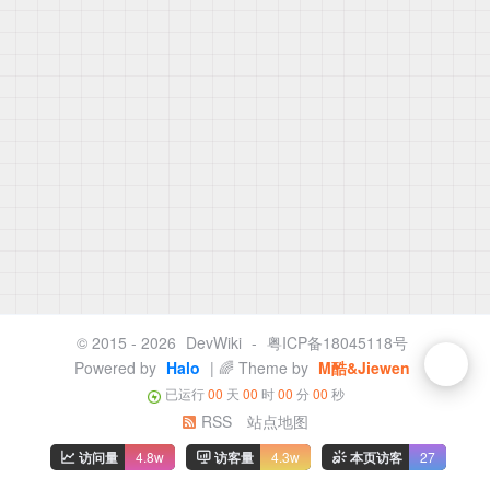
© 2015 - 2026
DevWiki
-
粤ICP备18045118号
Powered by
Halo
| 🌈 Theme by
M酷&Jiewen
已运行
00
天
00
时
00
分
00
秒
RSS
站点地图
访问量
4.8w
访客量
4.3w
本页访客
27