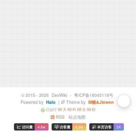
© 2015 - 2026
DevWiki
-
粤ICP备18045118号
Powered by
Halo
| 🌈 Theme by
M酷&Jiewen
已运行
00
天
00
时
00
分
00
秒
RSS
站点地图
访问量
4.8w
访客量
4.3w
本页访客
24