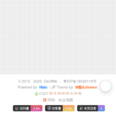
© 2015 - 2026
DevWiki
-
粤ICP备18045118号
Powered by
Halo
| 🌈 Theme by
M酷&Jiewen
已运行
00
天
00
时
00
分
00
秒
RSS
站点地图
访问量
4.8w
访客量
4.3w
本页访客
9