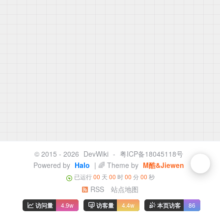
© 2015 - 2026
DevWiki
-
粤ICP备18045118号
Powered by
Halo
| 🌈 Theme by
M酷&Jiewen
已运行
00
天
00
时
00
分
00
秒
RSS
站点地图
访问量
4.9w
访客量
4.4w
本页访客
86