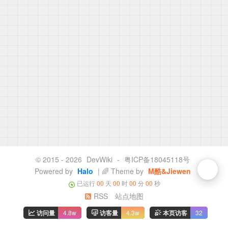
© 2015 - 2026
DevWiki
-
粤ICP备18045118号
Powered by
Halo
| 🌈 Theme by
M酷&Jiewen
已运行
00
天
00
时
00
分
00
秒
RSS
站点地图
访问量
4.8w
访客量
4.3w
本页访客
32